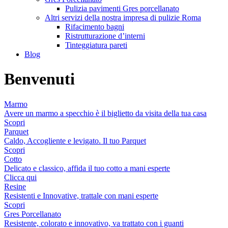
Pulizia pavimenti Gres porcellanato
Altri servizi della nostra impresa di pulizie Roma
Rifacimento bagni
Ristrutturazione d’interni
Tinteggiatura pareti
Blog
Benvenuti
Marmo
Avere un marmo a specchio è il biglietto da visita della tua casa
Scopri
Parquet
Caldo, Accogliente e levigato. Il tuo Parquet
Scopri
Cotto
Delicato e classico, affida il tuo cotto a mani esperte
Clicca qui
Resine
Resistenti e Innovative, trattale con mani esperte
Scopri
Gres Porcellanato
Resistente, colorato e innovativo, va trattato con i guanti