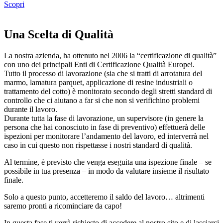
Scopri
Una Scelta di Qualità
La nostra azienda, ha ottenuto nel 2006 la “certificazione di qualità”
con uno dei principali Enti di Certificazione Qualità Europei.
Tutto il processo di lavorazione (sia che si tratti di arrotatura del
marmo, lamatura parquet, applicazione di resine industriali o
trattamento del cotto) è monitorato secondo degli stretti standard di
controllo che ci aiutano a far si che non si verifichino problemi
durante il lavoro.
Durante tutta la fase di lavorazione, un supervisore (in genere la
persona che hai conosciuto in fase di preventivo) effettuerà delle
ispezioni per monitorare l’andamento del lavoro, ed interverrà nel
caso in cui questo non rispettasse i nostri standard di qualità.
Al termine, è previsto che venga eseguita una ispezione finale – se
possibile in tua presenza – in modo da valutare insieme il risultato
finale.
Solo a questo punto, accetteremo il saldo del lavoro… altrimenti
saremo pronti a ricominciare da capo!
In questa fase ti verrà richiesto di accedere al nostro sito e di lasciarci