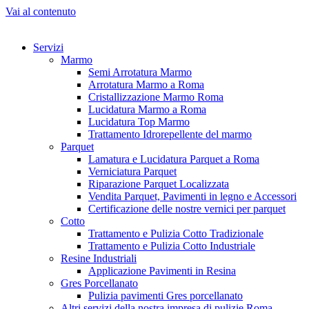
Vai al contenuto
Servizi
Marmo
Semi Arrotatura Marmo
Arrotatura Marmo a Roma
Cristallizzazione Marmo Roma
Lucidatura Marmo a Roma
Lucidatura Top Marmo
Trattamento Idrorepellente del marmo
Parquet
Lamatura e Lucidatura Parquet a Roma
Verniciatura Parquet
Riparazione Parquet Localizzata
Vendita Parquet, Pavimenti in legno e Accessori
Certificazione delle nostre vernici per parquet
Cotto
Trattamento e Pulizia Cotto Tradizionale
Trattamento e Pulizia Cotto Industriale
Resine Industriali
Applicazione Pavimenti in Resina
Gres Porcellanato
Pulizia pavimenti Gres porcellanato
Altri servizi della nostra impresa di pulizie Roma