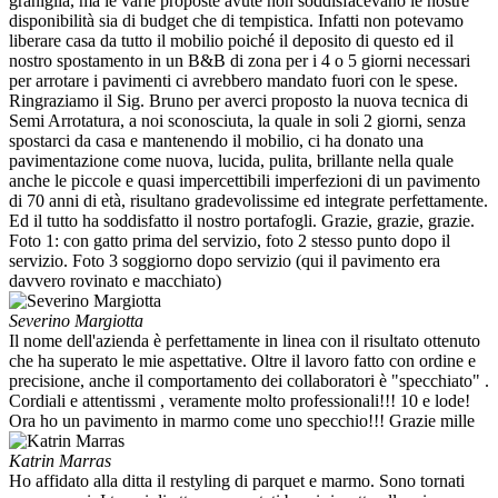
graniglia, ma le varie proposte avute non soddisfacevano le nostre
disponibilità sia di budget che di tempistica. Infatti non potevamo
liberare casa da tutto il mobilio poiché il deposito di questo ed il
nostro spostamento in un B&B di zona per i 4 o 5 giorni necessari
per arrotare i pavimenti ci avrebbero mandato fuori con le spese.
Ringraziamo il Sig. Bruno per averci proposto la nuova tecnica di
Semi Arrotatura, a noi sconosciuta, la quale in soli 2 giorni, senza
spostarci da casa e mantenendo il mobilio, ci ha donato una
pavimentazione come nuova, lucida, pulita, brillante nella quale
anche le piccole e quasi impercettibili imperfezioni di un pavimento
di 70 anni di età, risultano gradevolissime ed integrate perfettamente.
Ed il tutto ha soddisfatto il nostro portafogli. Grazie, grazie, grazie.
Foto 1: con gatto prima del servizio, foto 2 stesso punto dopo il
servizio. Foto 3 soggiorno dopo servizio (qui il pavimento era
davvero rovinato e macchiato)
Severino Margiotta
Il nome dell'azienda è perfettamente in linea con il risultato ottenuto
che ha superato le mie aspettative. Oltre il lavoro fatto con ordine e
precisione, anche il comportamento dei collaboratori è "specchiato" .
Cordiali e attentissmi , veramente molto professionali!!! 10 e lode!
Ora ho un pavimento in marmo come uno specchio!!! Grazie mille
Katrin Marras
Ho affidato alla ditta il restyling di parquet e marmo. Sono tornati