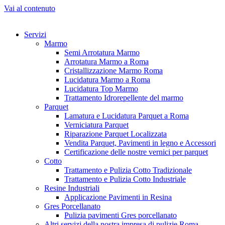
Vai al contenuto
Servizi
Marmo
Semi Arrotatura Marmo
Arrotatura Marmo a Roma
Cristallizzazione Marmo Roma
Lucidatura Marmo a Roma
Lucidatura Top Marmo
Trattamento Idrorepellente del marmo
Parquet
Lamatura e Lucidatura Parquet a Roma
Verniciatura Parquet
Riparazione Parquet Localizzata
Vendita Parquet, Pavimenti in legno e Accessori
Certificazione delle nostre vernici per parquet
Cotto
Trattamento e Pulizia Cotto Tradizionale
Trattamento e Pulizia Cotto Industriale
Resine Industriali
Applicazione Pavimenti in Resina
Gres Porcellanato
Pulizia pavimenti Gres porcellanato
Altri servizi della nostra impresa di pulizie Roma