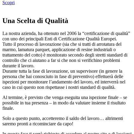
Scopri
Una Scelta di Qualità
La nostra azienda, ha ottenuto nel 2006 la “certificazione di qualità”
con uno dei principali Enti di Certificazione Qualità Europei.
Tutto il processo di lavorazione (sia che si tratti di arrotatura del
marmo, lamatura parquet, applicazione di resine industriali o
trattamento del cotto) è monitorato secondo degli stretti standard di
controllo che ci aiutano a far si che non si verifichino problemi
durante il lavoro.
Durante tutta la fase di lavorazione, un supervisore (in genere la
persona che hai conosciuto in fase di preventivo) effettuerà delle
ispezioni per monitorare l’andamento del lavoro, ed interverrà nel
caso in cui questo non rispettasse i nostri standard di qualità.
Al termine, è previsto che venga eseguita una ispezione finale – se
possibile in tua presenza – in modo da valutare insieme il risultato
finale.
Solo a questo punto, accetteremo il saldo del lavoro… altrimenti
saremo pronti a ricominciare da capo!
In questa fase ti verrà richiesto di accedere al nostro sito e di lasciarci