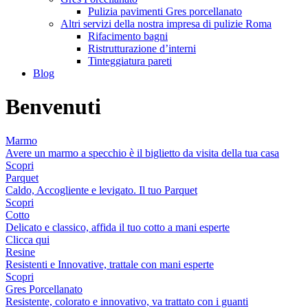
Pulizia pavimenti Gres porcellanato
Altri servizi della nostra impresa di pulizie Roma
Rifacimento bagni
Ristrutturazione d’interni
Tinteggiatura pareti
Blog
Benvenuti
Marmo
Avere un marmo a specchio è il biglietto da visita della tua casa
Scopri
Parquet
Caldo, Accogliente e levigato. Il tuo Parquet
Scopri
Cotto
Delicato e classico, affida il tuo cotto a mani esperte
Clicca qui
Resine
Resistenti e Innovative, trattale con mani esperte
Scopri
Gres Porcellanato
Resistente, colorato e innovativo, va trattato con i guanti