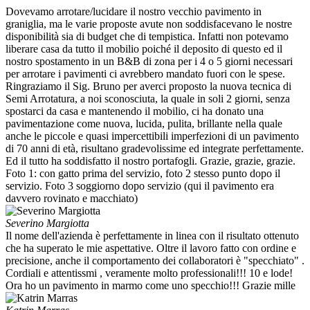
Dovevamo arrotare/lucidare il nostro vecchio pavimento in
graniglia, ma le varie proposte avute non soddisfacevano le nostre
disponibilità sia di budget che di tempistica. Infatti non potevamo
liberare casa da tutto il mobilio poiché il deposito di questo ed il
nostro spostamento in un B&B di zona per i 4 o 5 giorni necessari
per arrotare i pavimenti ci avrebbero mandato fuori con le spese.
Ringraziamo il Sig. Bruno per averci proposto la nuova tecnica di
Semi Arrotatura, a noi sconosciuta, la quale in soli 2 giorni, senza
spostarci da casa e mantenendo il mobilio, ci ha donato una
pavimentazione come nuova, lucida, pulita, brillante nella quale
anche le piccole e quasi impercettibili imperfezioni di un pavimento
di 70 anni di età, risultano gradevolissime ed integrate perfettamente.
Ed il tutto ha soddisfatto il nostro portafogli. Grazie, grazie, grazie.
Foto 1: con gatto prima del servizio, foto 2 stesso punto dopo il
servizio. Foto 3 soggiorno dopo servizio (qui il pavimento era
davvero rovinato e macchiato)
Severino Margiotta
Il nome dell'azienda è perfettamente in linea con il risultato ottenuto
che ha superato le mie aspettative. Oltre il lavoro fatto con ordine e
precisione, anche il comportamento dei collaboratori è "specchiato" .
Cordiali e attentissmi , veramente molto professionali!!! 10 e lode!
Ora ho un pavimento in marmo come uno specchio!!! Grazie mille