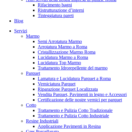
Rifacimento bagni
Ristrutturazione d’interni
Tinteggiatura pareti
Blog
Servizi
Marmo
Semi Arrotatura Marmo
Arrotatura Marmo a Roma
Cristallizzazione Marmo Roma
Lucidatura Marmo a Roma
Lucidatura Top Marmo
Trattamento Idrorepellente del marmo
Parquet
Lamatura e Lucidatura Parquet a Roma
Verniciatura Parquet
Riparazione Parquet Localizzata
Vendita Parquet, Pavimenti in legno e Accessori
Certificazione delle nostre vernici per parquet
Cotto
Trattamento e Pulizia Cotto Tradizionale
Trattamento e Pulizia Cotto Industriale
Resine Industriali
Applicazione Pavimenti in Resina
Gres Porcellanato