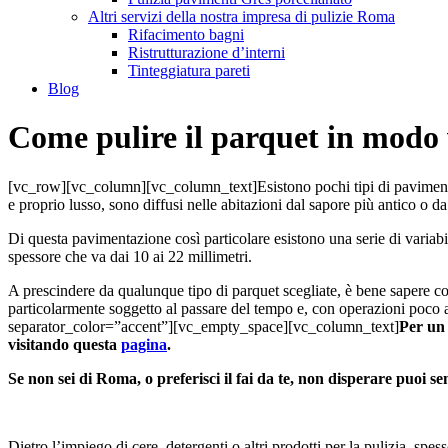
Altri servizi della nostra impresa di pulizie Roma
Rifacimento bagni
Ristrutturazione d’interni
Tinteggiatura pareti
Blog
Come pulire il parquet in modo 
[vc_row][vc_column][vc_column_text]
Esistono pochi tipi di paviment
e proprio lusso, sono diffusi nelle abitazioni dal sapore più antico o
Di questa pavimentazione così particolare esistono una serie di variabi
spessore che va dai 10 ai 22 millimetri.
A prescindere da qualunque tipo di parquet scegliate, è bene sapere come
particolarmente soggetto al passare del tempo e, con operazioni poco a
separator_color=”accent”][vc_empty_space][vc_column_text]
Per un 
visitando questa
pagina
.
Se non sei di Roma, o preferisci il fai da te, non disperare puoi 
Dietro l’impiego di cere, detergenti o altri prodotti per la pulizia, s