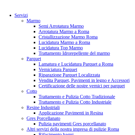
Vai
al
Servizi
contenuto
Marmo
Semi Arrotatura Marmo
Arrotatura Marmo a Roma
Cristallizzazione Marmo Roma
Lucidatura Marmo a Roma
Lucidatura Top Marmo
Trattamento Idrorepellente del marmo
Parquet
Lamatura e Lucidatura Parquet a Roma
Verniciatura Parquet
Riparazione Parquet Localizzata
Vendita Parquet, Pavimenti in legno e Accessori
Certificazione delle nostre vernici per parquet
Cotto
Trattamento e Pulizia Cotto Tradizionale
Trattamento e Pulizia Cotto Industriale
Resine Industriali
Applicazione Pavimenti in Resina
Gres Porcellanato
Pulizia pavimenti Gres porcellanato
Altri servizi della nostra impresa di pulizie Roma
Rifacimento bagni