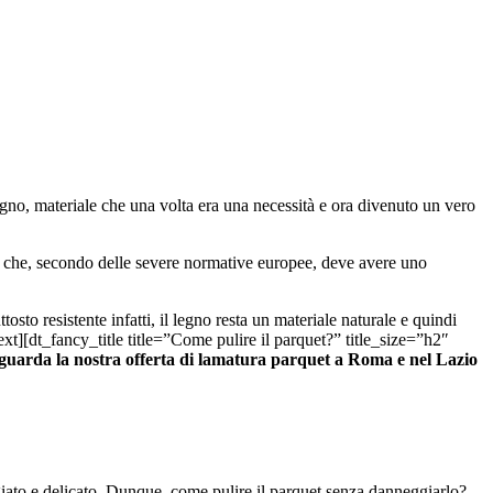
legno, materiale che una volta era una necessità e ora divenuto un vero
ogie che, secondo delle severe normative europee, deve avere uno
sto resistente infatti, il legno resta un materiale naturale e quindi
xt][dt_fancy_title title=”Come pulire il parquet?” title_size=”h2″
, guarda la nostra offerta di lamatura parquet a Roma e nel Lazio
egiato e delicato. Dunque, come pulire il parquet senza danneggiarlo?