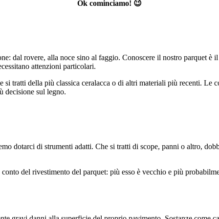
Ok cominciamo! 😉
: dal rovere, alla noce sino al faggio. Conoscere il nostro parquet è il 
cessitano attenzioni particolari.
 tratti della più classica ceralacca o di altri materiali più recenti. Le c
ù decisione sul legno.
o dotarci di strumenti adatti. Che si tratti di scope, panni o altro, d
conto del rivestimento del parquet: più esso è vecchio e più probabilmen
 gravi danni alla superficie del proprio pavimento. Sostanze come cand