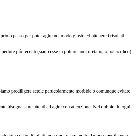
primo passo per poter agire nel modo giusto ed ottenere i risultati
operture più recenti (siano esse in poliuretano, uretano, o poliacrilico)
obbiamo prediligere setole particolarmente morbide o comunque evitare
te bisogna stare attenti ad agire con attenzione. Nel dubbio, in ogni
eggina o simili infatti, possono essere molto dannose per il legno!