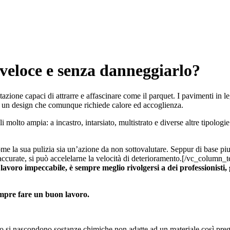
veloce e senza danneggiarlo?
azione capaci di attrarre e affascinare come il parquet. I pavimenti in 
 da un design che comunque richiede calore ed accoglienza.
li molto ampia: a incastro, intarsiato, multistrato e diverse altre tipol
 la sua pulizia sia un’azione da non sottovalutare. Seppur di base piutto
ccurate, si può accelelarne la velocità di deterioramento.
[/vc_column_te
lavoro impeccabile, è sempre meglio rivolgersi a dei professionisti
sempre fare un buon lavoro.
pesso si nascondono sostanze chimiche non adatte ad un materiale così pr