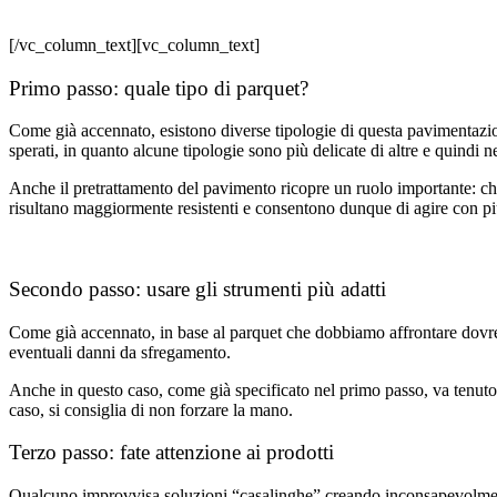
[/vc_column_text][vc_column_text]
Primo passo: quale tipo di parquet?
Come già accennato, esistono diverse tipologie di questa pavimentazione
sperati, in quanto alcune tipologie sono più delicate di altre e quindi ne
Anche il pretrattamento del pavimento ricopre un ruolo importante: che si
risultano maggiormente resistenti e consentono dunque di agire con pi
Secondo passo: usare gli strumenti più adatti
Come già accennato, in base al parquet che dobbiamo affrontare dovrem
eventuali danni da sfregamento.
Anche in questo caso, come già specificato nel primo passo, va tenuto 
caso, si consiglia di non forzare la mano.
Terzo passo: fate attenzione ai prodotti
Qualcuno improvvisa soluzioni “casalinghe” creando inconsapevolmente