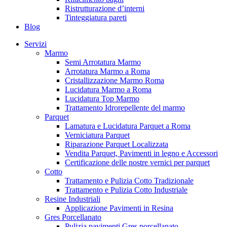
Ristrutturazione d’interni
Tinteggiatura pareti
Blog
Servizi
Marmo
Semi Arrotatura Marmo
Arrotatura Marmo a Roma
Cristallizzazione Marmo Roma
Lucidatura Marmo a Roma
Lucidatura Top Marmo
Trattamento Idrorepellente del marmo
Parquet
Lamatura e Lucidatura Parquet a Roma
Verniciatura Parquet
Riparazione Parquet Localizzata
Vendita Parquet, Pavimenti in legno e Accessori
Certificazione delle nostre vernici per parquet
Cotto
Trattamento e Pulizia Cotto Tradizionale
Trattamento e Pulizia Cotto Industriale
Resine Industriali
Applicazione Pavimenti in Resina
Gres Porcellanato
Pulizia pavimenti Gres porcellanato