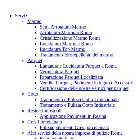
Vai
al
Servizi
contenuto
Marmo
Semi Arrotatura Marmo
Arrotatura Marmo a Roma
Cristallizzazione Marmo Roma
Lucidatura Marmo a Roma
Lucidatura Top Marmo
Trattamento Idrorepellente del marmo
Parquet
Lamatura e Lucidatura Parquet a Roma
Verniciatura Parquet
Riparazione Parquet Localizzata
Vendita Parquet, Pavimenti in legno e Accessori
Certificazione delle nostre vernici per parquet
Cotto
Trattamento e Pulizia Cotto Tradizionale
Trattamento e Pulizia Cotto Industriale
Resine Industriali
Applicazione Pavimenti in Resina
Gres Porcellanato
Pulizia pavimenti Gres porcellanato
Altri servizi della nostra impresa di pulizie Roma
Rifacimento bagni