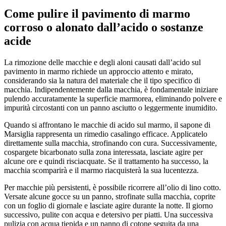
Come pulire il pavimento di marmo
corroso o alonato dall’acido o sostanze
acide
La rimozione delle macchie e degli aloni causati dall’acido sul
pavimento in marmo richiede un approccio attento e mirato,
considerando sia la natura del materiale che il tipo specifico di
macchia. Indipendentemente dalla macchia, è fondamentale iniziare
pulendo accuratamente la superficie marmorea, eliminando polvere e
impurità circostanti con un panno asciutto o leggermente inumidito.
Quando si affrontano le macchie di acido sul marmo, il sapone di
Marsiglia rappresenta un rimedio casalingo efficace. Applicatelo
direttamente sulla macchia, strofinando con cura. Successivamente,
cospargete bicarbonato sulla zona interessata, lasciate agire per
alcune ore e quindi risciacquate. Se il trattamento ha successo, la
macchia scomparirà e il marmo riacquisterà la sua lucentezza.
Per macchie più persistenti, è possibile ricorrere all’olio di lino cotto.
Versate alcune gocce su un panno, strofinate sulla macchia, coprite
con un foglio di giornale e lasciate agire durante la notte. Il giorno
successivo, pulite con acqua e detersivo per piatti. Una successiva
pulizia con acqua tiepida e un panno di cotone seguita da una