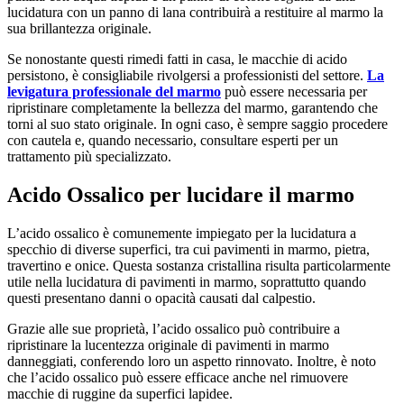
lucidatura con un panno di lana contribuirà a restituire al marmo la
sua brillantezza originale.
Se nonostante questi rimedi fatti in casa, le macchie di acido
persistono, è consigliabile rivolgersi a professionisti del settore.
La
levigatura professionale del marmo
può essere necessaria per
ripristinare completamente la bellezza del marmo, garantendo che
torni al suo stato originale. In ogni caso, è sempre saggio procedere
con cautela e, quando necessario, consultare esperti per un
trattamento più specializzato.
Acido Ossalico per lucidare il marmo
L’acido ossalico è comunemente impiegato per la lucidatura a
specchio di diverse superfici, tra cui pavimenti in marmo, pietra,
travertino e onice. Questa sostanza cristallina risulta particolarmente
utile nella lucidatura di pavimenti in marmo, soprattutto quando
questi presentano danni o opacità causati dal calpestio.
Grazie alle sue proprietà, l’acido ossalico può contribuire a
ripristinare la lucentezza originale di pavimenti in marmo
danneggiati, conferendo loro un aspetto rinnovato. Inoltre, è noto
che l’acido ossalico può essere efficace anche nel rimuovere
macchie di ruggine da superfici lapidee.