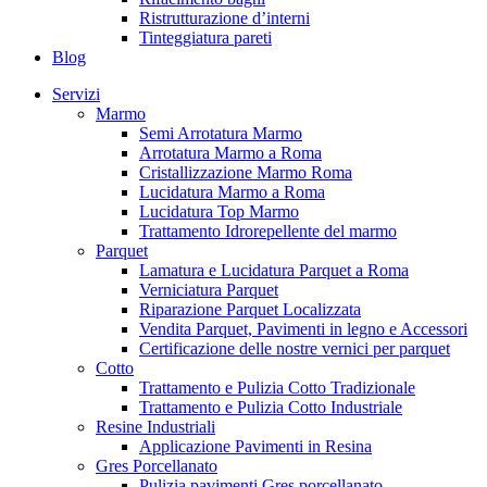
Ristrutturazione d’interni
Tinteggiatura pareti
Blog
Servizi
Marmo
Semi Arrotatura Marmo
Arrotatura Marmo a Roma
Cristallizzazione Marmo Roma
Lucidatura Marmo a Roma
Lucidatura Top Marmo
Trattamento Idrorepellente del marmo
Parquet
Lamatura e Lucidatura Parquet a Roma
Verniciatura Parquet
Riparazione Parquet Localizzata
Vendita Parquet, Pavimenti in legno e Accessori
Certificazione delle nostre vernici per parquet
Cotto
Trattamento e Pulizia Cotto Tradizionale
Trattamento e Pulizia Cotto Industriale
Resine Industriali
Applicazione Pavimenti in Resina
Gres Porcellanato
Pulizia pavimenti Gres porcellanato