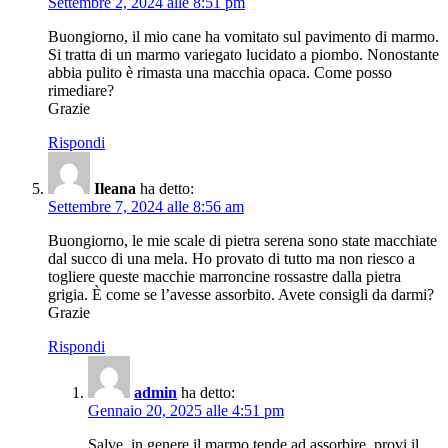
Settembre 2, 2024 alle 8:51 pm
Buongiorno, il mio cane ha vomitato sul pavimento di marmo.
Si tratta di un marmo variegato lucidato a piombo. Nonostante
abbia pulito è rimasta una macchia opaca. Come posso
rimediare?
Grazie
Rispondi
Ileana
ha detto:
Settembre 7, 2024 alle 8:56 am
Buongiorno, le mie scale di pietra serena sono state macchiate
dal succo di una mela. Ho provato di tutto ma non riesco a
togliere queste macchie marroncine rossastre dalla pietra
grigia. È come se l’avesse assorbito. Avete consigli da darmi?
Grazie
Rispondi
admin
ha detto:
Gennaio 20, 2025 alle 4:51 pm
Salve, in genere il marmo tende ad assorbire, provi il