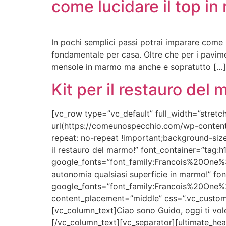
come lucidare il top i
In pochi semplici passi potrai imparare come
fondamentale per casa. Oltre che per i pavimen
mensole in marmo ma anche e sopratutto […]
Kit per il restauro del 
[vc_row type=”vc_default” full_width=”stre
url(https://comeunospecchio.com/wp-content
repeat: no-repeat !important;background-size
il restauro del marmo!” font_container=”tag:h
google_fonts=”font_family:Francois%20One%
autonomia qualsiasi superficie in marmo!” fon
google_fonts=”font_family:Francois%20One%
content_placement=”middle” css=”.vc_custom
[vc_column_text]Ciao sono Guido, oggi ti vo
[/vc_column_text][vc_separator][ultimate_he