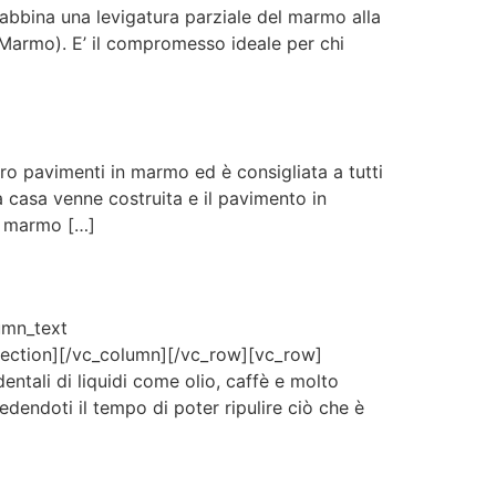
abbina una levigatura parziale del marmo alla
n Marmo). E’ il compromesso ideale per chi
o pavimenti in marmo ed è consigliata a tutti
casa venne costruita e il pavimento in
ra marmo […]
umn_text
_section][/vc_column][/vc_row][vc_row]
tali di liquidi come olio, caffè e molto
edendoti il tempo di poter ripulire ciò che è