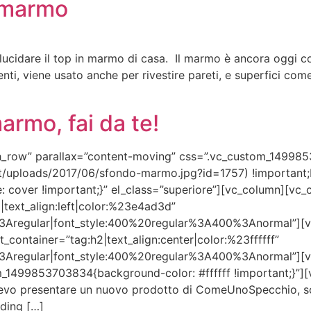
n marmo
 lucidare il top in marmo di casa. Il marmo è ancora oggi
ti, viene usato anche per rivestire pareti, e superfici come
marmo, fai da te!
tch_row” parallax=”content-moving” css=”.vc_custom_1499
/uploads/2017/06/sfondo-marmo.jpg?id=1757) !important;
: cover !important;}” el_class=”superiore”][vc_column][vc_c
1|text_align:left|color:%23e4ad3d”
3Aregular|font_style:400%20regular%3A400%3Anormal”][vc
t_container=”tag:h2|text_align:center|color:%23ffffff”
3Aregular|font_style:400%20regular%3A400%3Anormal”][v
_1499853703834{background-color: #ffffff !important;}”][
levo presentare un nuovo prodotto di ComeUnoSpecchio, son
ading […]