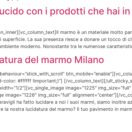
ucido con i prodotti che hai in
inner][vc_column_text]Il marmo è un materiale molto partic
 superficie. La sua presenza riesce a donare un tocco di cl
mbiente moderno. Nonostante tra le numerose caratteristic
datura del marmo Milano
_behaviour=”stick_with_scroll” btn_mobile=”enable”][vc_col
lor: #ffffff !important;}”] [/vc_column_text][/ult_sticky
idth=”1/2″][vc_single_image image=”1225″ img_size=”full”
ge image=”1226″ img_size=”full” alignment=”center”][/vc_c
vigli ha fatto lucidare a noi i suoi marmi, siamo inoltre azi
e la nostra lucidatura del marmo? Il tuo pavimento in marm