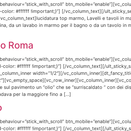
_behaviour=”stick_with_scroll” btn_mobile=”enable”][vc_col
or: #ffffff !important;}”] [/vc_column_text][/ult_sticky_
_column_text]lucidatura top marmo, Lavelli e tavoli in mar
cina, da un lavabo in marmo per il bagno o da un tavolo in
mo Roma
_behaviour=”stick_with_scroll” btn_mobile=”enable”][vc_col
or: #ffffff !important;}”] [/vc_column_text][/ult_sticky_
column_inner width=”1/2″][/vc_column_inner][dt_fancy_title
=”h2″][vc_empty_space][vc_row_inner][vc_column_inner][vc_c
e sul pavimento un “olio” che se “surriscaldato ” con dei di
dava per la maggiore fino a […]
o
_behaviour=”stick_with_scroll” btn_mobile=”enable”][vc_col
or: #ffffff !important;}”] [/vc_column_text][/ult_sticky