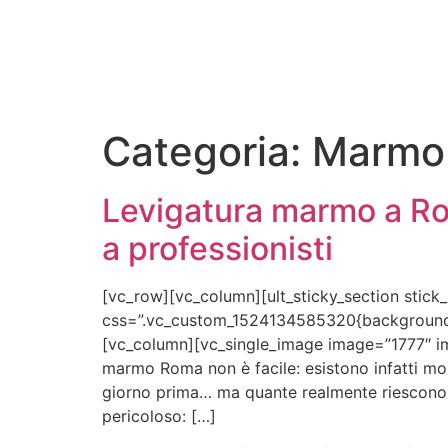
Categoria:
Marmo
Levigatura marmo a Ro
a professionisti
[vc_row][vc_column][ult_sticky_section stick
css=”.vc_custom_1524134585320{background-co
[vc_column][vc_single_image image=”1777″ img
marmo Roma non è facile: esistono infatti mol
giorno prima… ma quante realmente riescono a
pericoloso: […]