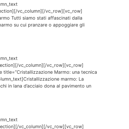
umn_text
section][/vc_column][/vc_row][vc_row]
mo Tutti siamo stati affascinati dalla
 marmo su cui pranzare o appoggiare gli
umn_text
section][/vc_column][/vc_row][vc_row]
 title=”Cristallizzazione Marmo: una tecnica
olumn_text]Cristallizzazione marmo: La
schi in lana d’acciaio dona al pavimento un
umn_text
_section][/vc_column][/vc_row][vc_row]