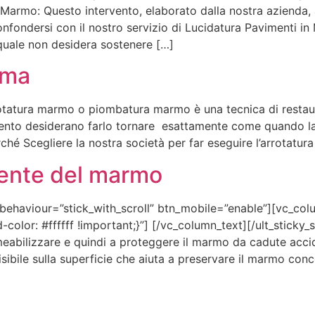
armo: Questo intervento, elaborato dalla nostra azienda, 
confondersi con il nostro servizio di Lucidatura Pavimenti i
quale non desidera sostenere […]
oma
tatura marmo o piombatura marmo è una tecnica di restaur
mento desiderano farlo tornare esattamente come quando la 
ché Scegliere la nostra società per far eseguire l’arrotatu
lente del marmo
_behaviour=”stick_with_scroll” btn_mobile=”enable”][vc_col
or: #ffffff !important;}”] [/vc_column_text][/ult_sticky
bilizzare e quindi a proteggere il marmo da cadute acciden
isibile sulla superficie che aiuta a preservare il marmo conc