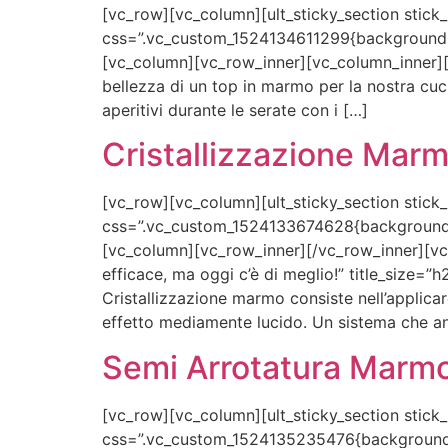
[vc_row][vc_column][ult_sticky_section stick
css=”.vc_custom_1524134611299{background-col
[vc_column][vc_row_inner][vc_column_inner][vc
bellezza di un top in marmo per la nostra cu
aperitivi durante le serate con i […]
Cristallizzazione Mar
[vc_row][vc_column][ult_sticky_section stick
css=”.vc_custom_1524133674628{background-col
[vc_column][vc_row_inner][/vc_row_inner][vc_
efficace, ma oggi c’è di meglio!” title_size
Cristallizzazione marmo consiste nell’applicar
effetto mediamente lucido. Un sistema che an
Semi Arrotatura Marm
[vc_row][vc_column][ult_sticky_section stick
css=”.vc_custom_1524135235476{background-col