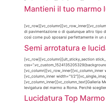
Mantieni il tuo marmo l
[vc_row][vc_column][vc_row_inner][vc_column_
di pavimentazione o di qualunque altro tipo di
così come può sposarsi perfettamente in un a
Semi arrotatura e luci
[vc_row][vc_column][ult_sticky_section stick
css=”.vc_custom_1524135205329{background-co
[vc_column][vc_row_inner][vc_column_inner w
[vc_column_inner width=”1/2″][vc_single_ima
[vc_column_inner][vc_column_text]Galleria Mera
levigatura del marmo a Roma. Perchè sceglier
Lucidatura Top Marmo