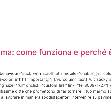
ma: come funziona e perché è 
_behaviour=”stick_with_scroll” btn_mobile=”enable”][vc_col
lor: #ffffff !important;}”] [/vc_column_text][/ult_sticky
_size=”full” onclick=”custom_link” link=”tel:800971727″][v
tissime ditte che promettono di far tornare il tuo marmo s
 lavorare in maniera soddisfacente? Intervenire su pavime