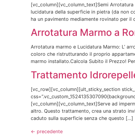
[vc_column][vc_column_text]Semi Arrotatura M
lucidatura della superficie in pietra (da non 
ha un pavimento mediamente rovinato per il 
Arrotatura Marmo a R
Arrotatura marmo e Lucidatura Marmo: L’ arro
coloro che ristrutturando il proprio apparta
marmo installato.Calcola Subito il Prezzo! Per
Trattamento Idrorepel
[vc_row][vc_column][ult_sticky_section stick
css=”.vc_custom_1524135307090{background-col
[vc_column][vc_column_text]Serve ad impermea
altro. Questo trattamento, crea una strato inv
caduto sulla superficie senza che questo […]
←
precedente