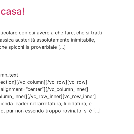
 casa!
olare con cui avere a che fare, che si tratti
assica austerità assolutamente inimitabile,
he spicchi la proverbiale […]
umn_text
_section][/vc_column][/vc_row][vc_row]
 alignment=”center”][/vc_column_inner]
olumn_inner][/vc_row_inner][vc_row_inner]
enda leader nell’arrotatura, lucidatura, e
o, pur non essendo troppo rovinato, si è […]