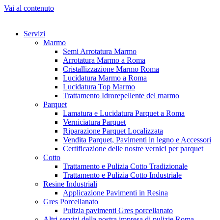
Vai al contenuto
Servizi
Marmo
Semi Arrotatura Marmo
Arrotatura Marmo a Roma
Cristallizzazione Marmo Roma
Lucidatura Marmo a Roma
Lucidatura Top Marmo
Trattamento Idrorepellente del marmo
Parquet
Lamatura e Lucidatura Parquet a Roma
Verniciatura Parquet
Riparazione Parquet Localizzata
Vendita Parquet, Pavimenti in legno e Accessori
Certificazione delle nostre vernici per parquet
Cotto
Trattamento e Pulizia Cotto Tradizionale
Trattamento e Pulizia Cotto Industriale
Resine Industriali
Applicazione Pavimenti in Resina
Gres Porcellanato
Pulizia pavimenti Gres porcellanato
Altri servizi della nostra impresa di pulizie Roma