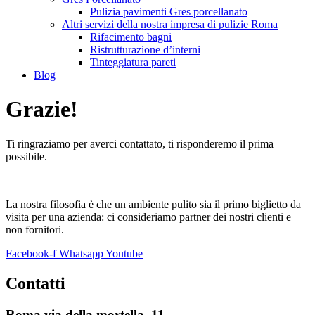
Pulizia pavimenti Gres porcellanato
Altri servizi della nostra impresa di pulizie Roma
Rifacimento bagni
Ristrutturazione d’interni
Tinteggiatura pareti
Blog
Grazie!
Ti ringraziamo per averci contattato, ti risponderemo il prima
possibile.
La nostra filosofia è che un ambiente pulito sia il primo biglietto da
visita per una azienda: ci consideriamo partner dei nostri clienti e
non fornitori.
Facebook-f
Whatsapp
Youtube
Contatti
Roma via della mortella, 11