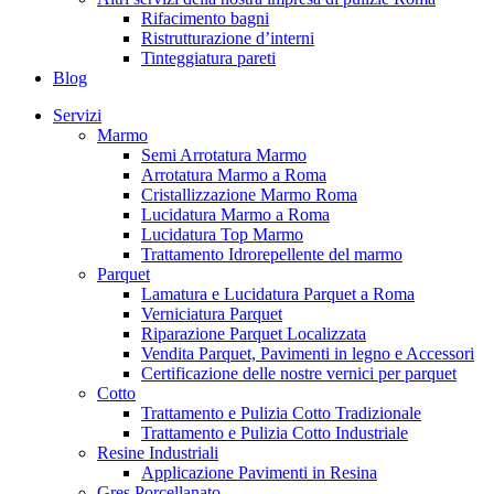
Rifacimento bagni
Ristrutturazione d’interni
Tinteggiatura pareti
Blog
Servizi
Marmo
Semi Arrotatura Marmo
Arrotatura Marmo a Roma
Cristallizzazione Marmo Roma
Lucidatura Marmo a Roma
Lucidatura Top Marmo
Trattamento Idrorepellente del marmo
Parquet
Lamatura e Lucidatura Parquet a Roma
Verniciatura Parquet
Riparazione Parquet Localizzata
Vendita Parquet, Pavimenti in legno e Accessori
Certificazione delle nostre vernici per parquet
Cotto
Trattamento e Pulizia Cotto Tradizionale
Trattamento e Pulizia Cotto Industriale
Resine Industriali
Applicazione Pavimenti in Resina
Gres Porcellanato