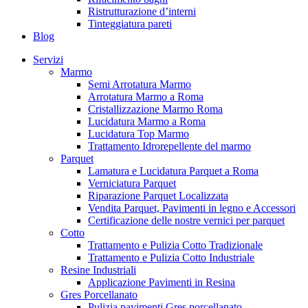
Ristrutturazione d’interni
Tinteggiatura pareti
Blog
Servizi
Marmo
Semi Arrotatura Marmo
Arrotatura Marmo a Roma
Cristallizzazione Marmo Roma
Lucidatura Marmo a Roma
Lucidatura Top Marmo
Trattamento Idrorepellente del marmo
Parquet
Lamatura e Lucidatura Parquet a Roma
Verniciatura Parquet
Riparazione Parquet Localizzata
Vendita Parquet, Pavimenti in legno e Accessori
Certificazione delle nostre vernici per parquet
Cotto
Trattamento e Pulizia Cotto Tradizionale
Trattamento e Pulizia Cotto Industriale
Resine Industriali
Applicazione Pavimenti in Resina
Gres Porcellanato
Pulizia pavimenti Gres porcellanato