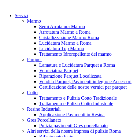
Vai
al
Servizi
contenuto
Marmo
Semi Arrotatura Marmo
Arrotatura Marmo a Roma
Cristallizzazione Marmo Roma
Lucidatura Marmo a Roma
Lucidatura Top Marmo
Trattamento Idrorepellente del marmo
Parquet
Lamatura e Lucidatura Parquet a Roma
Verniciatura Parquet
Riparazione Parquet Localizzata
Vendita Parquet, Pavimenti in legno e Accessori
Certificazione delle nostre vernici per parquet
Cotto
Trattamento e Pulizia Cotto Tradizionale
Trattamento e Pulizia Cotto Industriale
Resine Industriali
Applicazione Pavimenti in Resina
Gres Porcellanato
Pulizia pavimenti Gres porcellanato
Altri servizi della nostra impresa di pulizie Roma
Rifacimento bagni