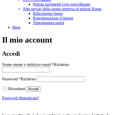
Pulizia pavimenti Gres porcellanato
Altri servizi della nostra impresa di pulizie Roma
Rifacimento bagni
Ristrutturazione d’interni
Tinteggiatura pareti
Blog
Il mio account
Accedi
Nome utente o indirizzo email
*
Richiesto
Password
*
Richiesto
Ricordami
Accedi
Password dimenticata?