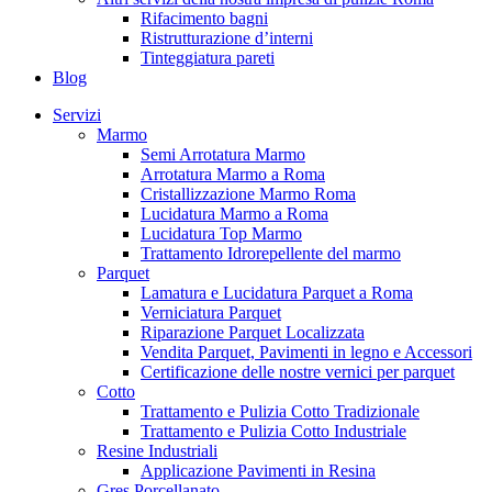
Rifacimento bagni
Ristrutturazione d’interni
Tinteggiatura pareti
Blog
Servizi
Marmo
Semi Arrotatura Marmo
Arrotatura Marmo a Roma
Cristallizzazione Marmo Roma
Lucidatura Marmo a Roma
Lucidatura Top Marmo
Trattamento Idrorepellente del marmo
Parquet
Lamatura e Lucidatura Parquet a Roma
Verniciatura Parquet
Riparazione Parquet Localizzata
Vendita Parquet, Pavimenti in legno e Accessori
Certificazione delle nostre vernici per parquet
Cotto
Trattamento e Pulizia Cotto Tradizionale
Trattamento e Pulizia Cotto Industriale
Resine Industriali
Applicazione Pavimenti in Resina
Gres Porcellanato