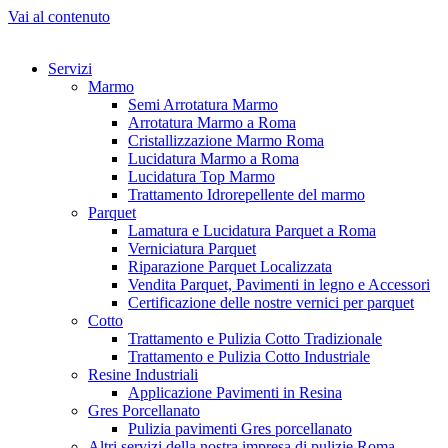
Vai al contenuto
Servizi
Marmo
Semi Arrotatura Marmo
Arrotatura Marmo a Roma
Cristallizzazione Marmo Roma
Lucidatura Marmo a Roma
Lucidatura Top Marmo
Trattamento Idrorepellente del marmo
Parquet
Lamatura e Lucidatura Parquet a Roma
Verniciatura Parquet
Riparazione Parquet Localizzata
Vendita Parquet, Pavimenti in legno e Accessori
Certificazione delle nostre vernici per parquet
Cotto
Trattamento e Pulizia Cotto Tradizionale
Trattamento e Pulizia Cotto Industriale
Resine Industriali
Applicazione Pavimenti in Resina
Gres Porcellanato
Pulizia pavimenti Gres porcellanato
Altri servizi della nostra impresa di pulizie Roma