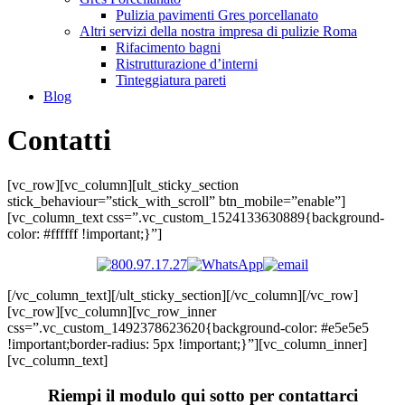
Pulizia pavimenti Gres porcellanato
Altri servizi della nostra impresa di pulizie Roma
Rifacimento bagni
Ristrutturazione d’interni
Tinteggiatura pareti
Blog
Contatti
[vc_row][vc_column][ult_sticky_section
stick_behaviour=”stick_with_scroll” btn_mobile=”enable”]
[vc_column_text css=”.vc_custom_1524133630889{background-
color: #ffffff !important;}”]
[/vc_column_text][/ult_sticky_section][/vc_column][/vc_row]
[vc_row][vc_column][vc_row_inner
css=”.vc_custom_1492378623620{background-color: #e5e5e5
!important;border-radius: 5px !important;}”][vc_column_inner]
[vc_column_text]
Riempi il modulo qui sotto per contattarci