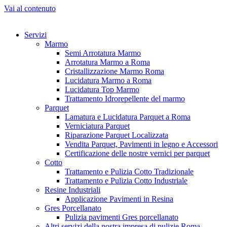
Vai al contenuto
Servizi
Marmo
Semi Arrotatura Marmo
Arrotatura Marmo a Roma
Cristallizzazione Marmo Roma
Lucidatura Marmo a Roma
Lucidatura Top Marmo
Trattamento Idrorepellente del marmo
Parquet
Lamatura e Lucidatura Parquet a Roma
Verniciatura Parquet
Riparazione Parquet Localizzata
Vendita Parquet, Pavimenti in legno e Accessori
Certificazione delle nostre vernici per parquet
Cotto
Trattamento e Pulizia Cotto Tradizionale
Trattamento e Pulizia Cotto Industriale
Resine Industriali
Applicazione Pavimenti in Resina
Gres Porcellanato
Pulizia pavimenti Gres porcellanato
Altri servizi della nostra impresa di pulizie Roma