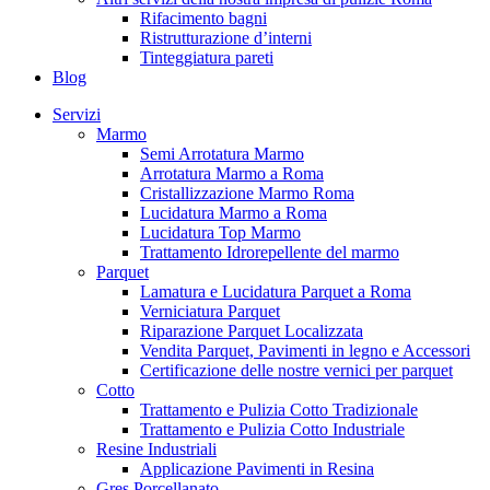
Rifacimento bagni
Ristrutturazione d’interni
Tinteggiatura pareti
Blog
Servizi
Marmo
Semi Arrotatura Marmo
Arrotatura Marmo a Roma
Cristallizzazione Marmo Roma
Lucidatura Marmo a Roma
Lucidatura Top Marmo
Trattamento Idrorepellente del marmo
Parquet
Lamatura e Lucidatura Parquet a Roma
Verniciatura Parquet
Riparazione Parquet Localizzata
Vendita Parquet, Pavimenti in legno e Accessori
Certificazione delle nostre vernici per parquet
Cotto
Trattamento e Pulizia Cotto Tradizionale
Trattamento e Pulizia Cotto Industriale
Resine Industriali
Applicazione Pavimenti in Resina
Gres Porcellanato