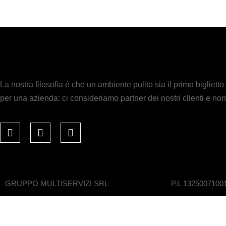
La nostra filosofia è che un ambiente pulito sia il primo biglietto 
per una azienda: ci consideriamo partner dei nostri clienti e non 
GRUPPO MULTISERVIZI SRL
P.I. 1325007100