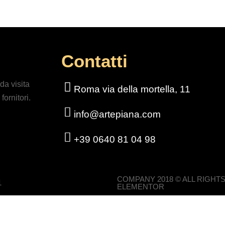
Contatti
da visita
Roma via della mortella, 11
fornitori.
info@artepiana.com
+39 0640 81 04 98
COMPANY 2018 © ALL RIGHT
1
ELEMENTOR