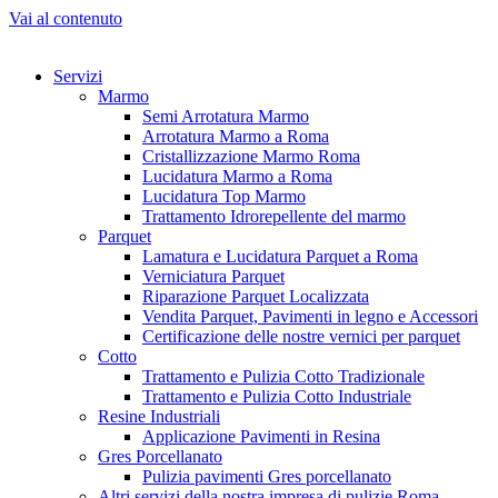
Vai al contenuto
Servizi
Marmo
Semi Arrotatura Marmo
Arrotatura Marmo a Roma
Cristallizzazione Marmo Roma
Lucidatura Marmo a Roma
Lucidatura Top Marmo
Trattamento Idrorepellente del marmo
Parquet
Lamatura e Lucidatura Parquet a Roma
Verniciatura Parquet
Riparazione Parquet Localizzata
Vendita Parquet, Pavimenti in legno e Accessori
Certificazione delle nostre vernici per parquet
Cotto
Trattamento e Pulizia Cotto Tradizionale
Trattamento e Pulizia Cotto Industriale
Resine Industriali
Applicazione Pavimenti in Resina
Gres Porcellanato
Pulizia pavimenti Gres porcellanato
Altri servizi della nostra impresa di pulizie Roma