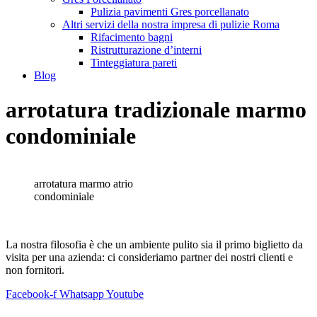
Pulizia pavimenti Gres porcellanato
Altri servizi della nostra impresa di pulizie Roma
Rifacimento bagni
Ristrutturazione d’interni
Tinteggiatura pareti
Blog
arrotatura tradizionale marmo
condominiale
arrotatura marmo atrio
condominiale
La nostra filosofia è che un ambiente pulito sia il primo biglietto da
visita per una azienda: ci consideriamo partner dei nostri clienti e
non fornitori.
Facebook-f
Whatsapp
Youtube