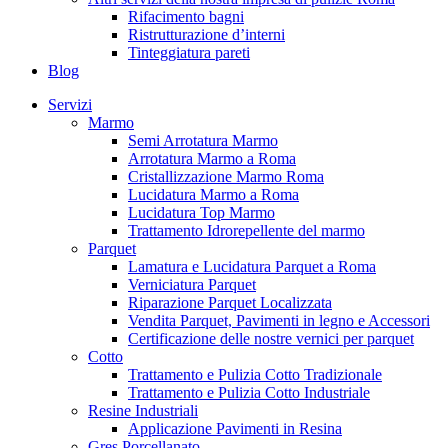
Rifacimento bagni
Ristrutturazione d’interni
Tinteggiatura pareti
Blog
Servizi
Marmo
Semi Arrotatura Marmo
Arrotatura Marmo a Roma
Cristallizzazione Marmo Roma
Lucidatura Marmo a Roma
Lucidatura Top Marmo
Trattamento Idrorepellente del marmo
Parquet
Lamatura e Lucidatura Parquet a Roma
Verniciatura Parquet
Riparazione Parquet Localizzata
Vendita Parquet, Pavimenti in legno e Accessori
Certificazione delle nostre vernici per parquet
Cotto
Trattamento e Pulizia Cotto Tradizionale
Trattamento e Pulizia Cotto Industriale
Resine Industriali
Applicazione Pavimenti in Resina
Gres Porcellanato